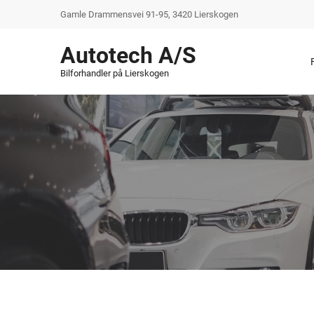
Gamle Drammensvei 91-95, 3420 Lierskogen
Autotech A/S
Bilforhandler på Lierskogen