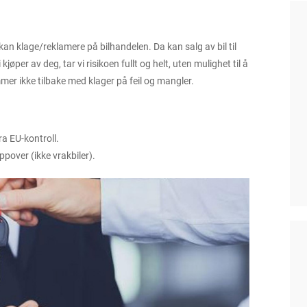
r kan klage/reklamere på bilhandelen. Da kan salg av bil til
øper av deg, tar vi risikoen fullt og helt, uten mulighet til å
mmer ikke tilbake med klager på feil og mangler.
ra EU-kontroll.
oppover (ikke vrakbiler).