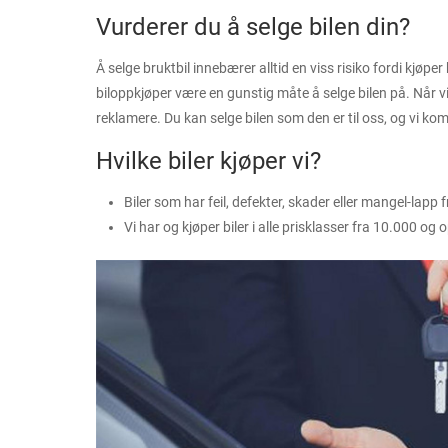
Vurderer du å selge bilen din?
Å selge bruktbil innebærer alltid en viss risiko fordi kjøpe
biloppkjøper være en gunstig måte å selge bilen på. Når vi kj
reklamere. Du kan selge bilen som den er til oss, og vi ko
Hvilke biler kjøper vi?
Biler som har feil, defekter, skader eller mangel-lapp f
Vi har og kjøper biler i alle prisklasser fra 10.000 og 